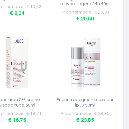
cr hydra legere 24h 40ml
x pharmacie : € 10,63
Prix pharmacie : € 25,31
€ 9,04
€ 20,50
bos urea 5% creme
Eucerin a/pigment soin jour
visage tube 50ml
ip30 50ml
x pharmacie : € 19,71
Prix pharmacie : € 39,95
€ 16,75
€ 23,85