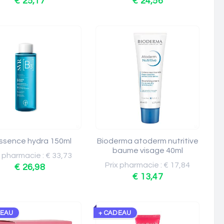
€ 25,17
€ 24,56
ssence hydra 150ml
Bioderma atoderm nutritive
baume visage 40ml
x pharmacie : € 33,73
Prix pharmacie : € 17,84
€ 26,98
€ 13,47
DEAU
+ CADEAU