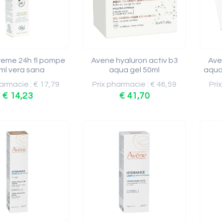
reme 24h fl pompe
Avene hyaluron activ b3
Ave
ml vera sana
aqua gel 50ml
aqua
armacie : € 17,79
Prix pharmacie : € 46,59
Pri
€ 14,23
€ 41,70