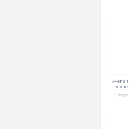
Avene t
creme 
Prix ph