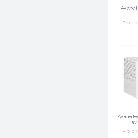
Avene h
Prix ph
Avene les
revi
Prix ph