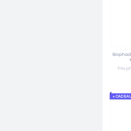
Biophadi
Prix p
+ CADEA