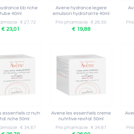
ydrance bb riche
Avene hydrance legere
Av
tube 40ml
emulsion hydratante 40ml
armacie : € 27,72
Prix pharmacie : € 26,50
Pri
€ 23,01
€ 19,88
 essentiels cr nutr.
Avene les essentiels creme
Ave
tal. riche 50ml
nutritive revital. 50ml
armacie : € 34,67
Prix pharmacie : € 34,67
Pri