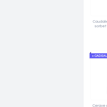
Caudali
sorbet
+ CADEA
Cerave 