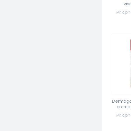
vis
Prix ph
Dermagor
creme 
Prix ph