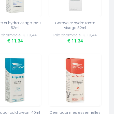
e cr hydra visage ip50
Cerave cr hydratante
52ml
visage 52ml
x pharmacie : € 18,44
Prix pharmacie : € 18,44
€ 11,34
€ 11,34
agor cold cream 40ml
Dermagor mes essentielles