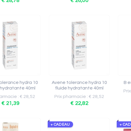
€ 28,78
€ 26,00
olerance hydra 10
Avene tolerance hydra 10
B e
hydratante 40ml
fluide hydratante 40ml
Pri
armacie : € 28,52
Prix pharmacie : € 28,52
€ 21,39
€ 22,82
+ CADEAU
+ CA