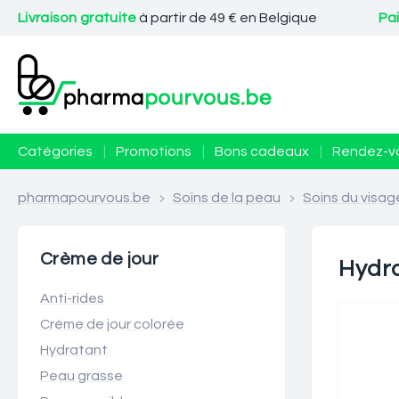
Livraison gratuite
à partir de 49 € en Belgique
Pa
Catégories
|
Promotions
|
Bons cadeaux
|
Rendez-v
pharmapourvous.be
>
Soins de la peau
>
Soins du visag
Crème de jour
Hydr
Anti-rides
Crème de jour colorée
Hydratant
Peau grasse