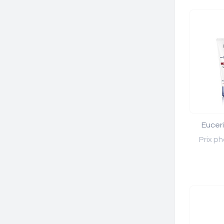
Eucer
Prix ph