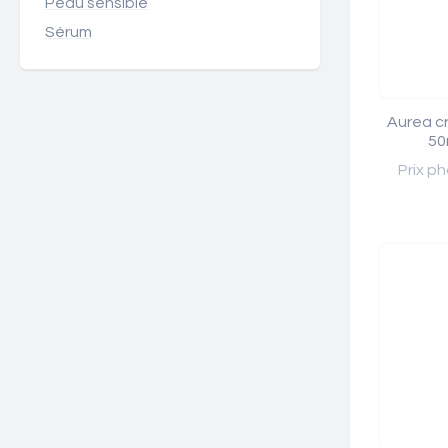
Peau sensible
Sérum
Aurea c
50
Prix ph