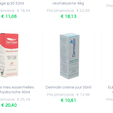
age ip30 52ml
revitalisante 48g
Pri
armacie : € 18,44
Prix pharmacie : € 22,95
€ 11,06
€ 18,13
 mes essentielles
Dermolin creme jour 50ml
Eu
hydra riche 40ml
Prix pharmacie : € 13,96
armacie : € 25,34
Pri
€ 10,61
€ 20,40