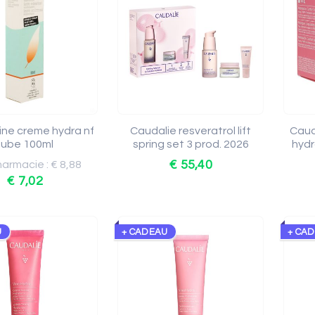
ne creme hydra nf
Caudalie resveratrol lift
Caud
tube 100ml
spring set 3 prod. 2026
hydr
€ 55,40
harmacie : € 8,88
€ 7,02
U
+ CADEAU
+ CA