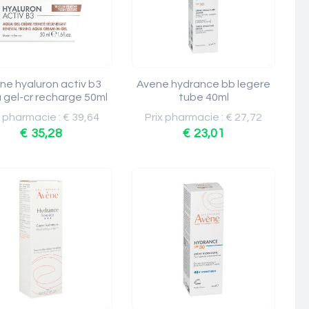
ne hyaluron activ b3
Avene hydrance bb legere
 gel-cr recharge 50ml
tube 40ml
x pharmacie : € 39,64
Prix pharmacie : € 27,72
€ 35,28
€ 23,01