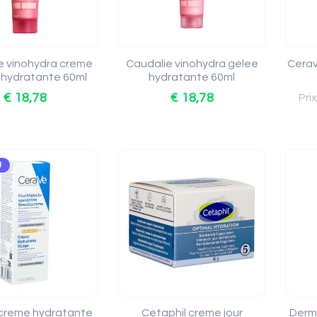
e vinohydra creme
Caudalie vinohydra gelee
Cerav
 hydratante 60ml
hydratante 60ml
€ 18,78
€ 18,78
Pri
U
creme hydratante
Cetaphil creme jour
Derm