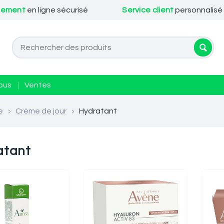
iement
en ligne sécurisé
Service client
personnalisé
ous
|
Ventes
e
>
Crème de jour
>
Hydratant
atant