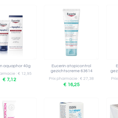
in aquaphor 40g
Eucerin atopicontrol
E
gezichtscreme 63614
gez
armacie : € 12,95
Prix pharmacie : € 27,38
Pri
€ 7,12
€ 16,25