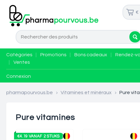
€
Catégories
|
Promotions
|
Bons cadeaux
|
Rendez-v
|
Ventes
Connexion
pharmapourvous.be
>
Vitamines et minéraux
>
Pure vit
Pure vitamines
€4.19 VANAF 2 STUKS