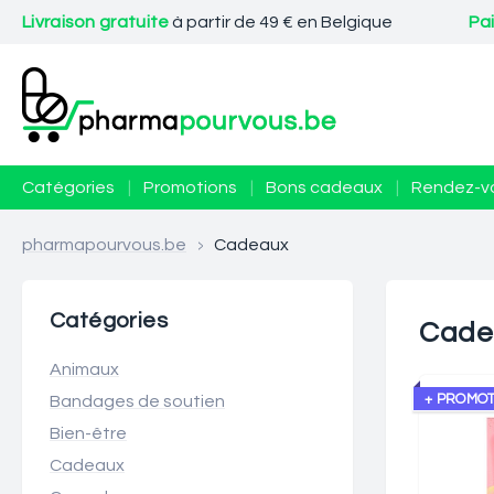
Livraison gratuite
à partir de 49 € en Belgique
Pa
Catégories
|
Promotions
|
Bons cadeaux
|
Rendez-v
pharmapourvous.be
>
Cadeaux
Catégories
Cade
Animaux
+ PROMOT
Bandages de soutien
Bien-être
Cadeaux