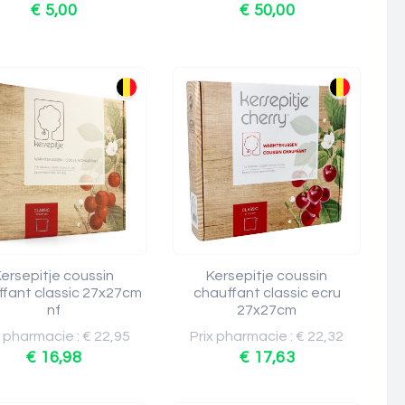
€ 5,00
€ 50,00
ersepitje coussin
Kersepitje coussin
ffant classic 27x27cm
chauffant classic ecru
nf
27x27cm
x pharmacie : € 22,95
Prix pharmacie : € 22,32
€ 16,98
€ 17,63