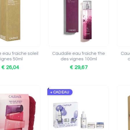
 eau fraiche soleil
Caudalie eau fraiche the
Caud
vignes 50ml
des vignes 100ml
d
€ 26,04
€ 29,67
+ CADEAU