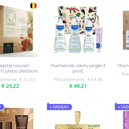
epitje coussin
Mustela bb vanity jungle 4
Muste
nt jumbo 26x55cm
prod.
Pri
armacie : € 31,53
Prix pharmacie : € 54,36
€ 25,22
€ 46,21
U
+ CADEAU
+ CA