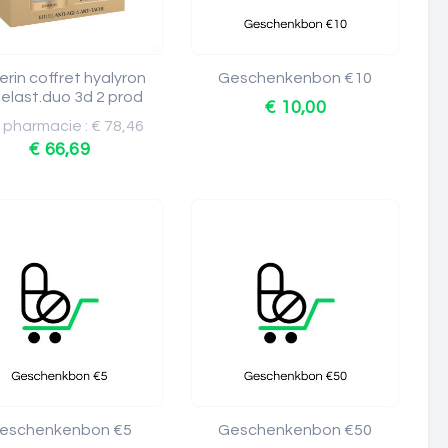
erin coffret hyalyron
Geschenkenbon €10
l.+elast.duo 3d 2 prod
€ 10,00
x pharmacie : € 78,46
€ 66,69
eschenkenbon €5
Geschenkenbon €50