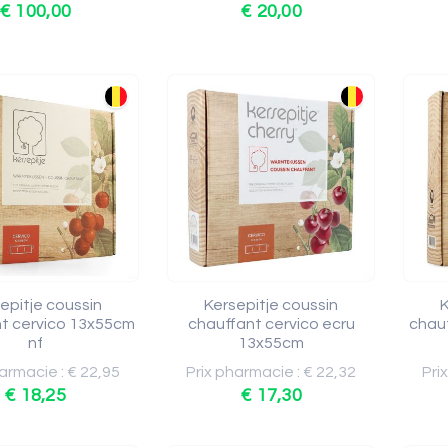
€ 100,00
€ 20,00
epitje coussin
Kersepitje coussin
K
t cervico 13x55cm
chauffant cervico ecru
chau
nf
13x55cm
armacie : € 22,95
Prix pharmacie : € 22,32
Pri
€ 18,25
€ 17,30