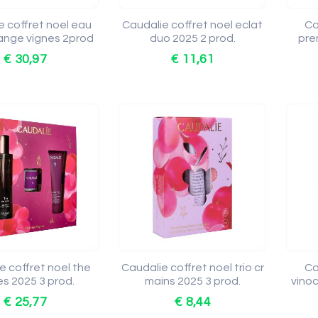
e coffret noel eau
Caudalie coffret noel eclat
Ca
ange vignes 2prod
duo 2025 2 prod.
pre
€ 30,97
€ 11,61
e coffret noel the
Caudalie coffret noel trio cr
Ca
es 2025 3 prod.
mains 2025 3 prod.
vinoc
€ 25,77
€ 8,44