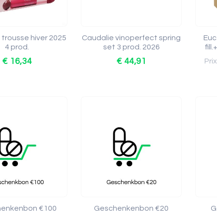
 trousse hiver 2025
Caudalie vinoperfect spring
Euc
4 prod.
set 3 prod. 2026
fil
€ 16,34
€ 44,91
Pri
enkenbon €100
Geschenkenbon €20
G