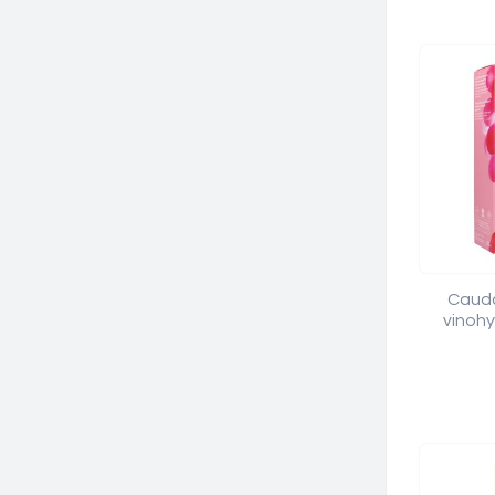
Cauda
vinohy