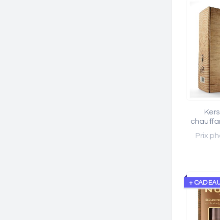
Kers
chauffa
Prix ph
+ CADEA