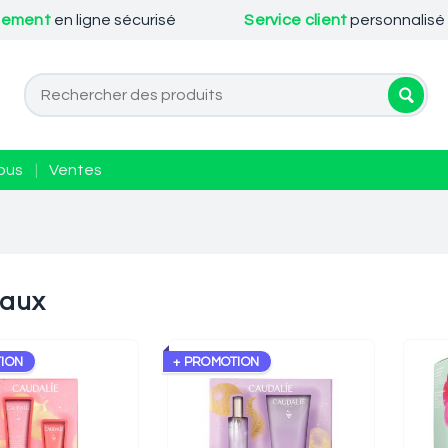
iement
en ligne sécurisé
Service client
personnalisé
ous
|
Ventes
aux
ION
+ PROMOTION