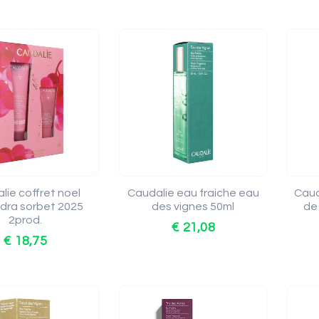
lie coffret noel
Caudalie eau fraiche eau
Caud
dra sorbet 2025
des vignes 50ml
de
2prod.
€ 21,08
€ 18,75