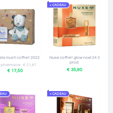
+ CADEAU
la musti coffret 2022
Nuxe coffret glow noel 24 3
prod.
x pharmacie : € 21,87
€ 35,90
€ 17,50
DEAU
+ CADEAU