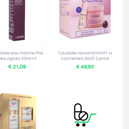
alie eau fraiche the
Caudalie resveratrol lift cr
es vignes 50ml nf
cachemire 2025 2 prod
€ 21,08
€ 49,90