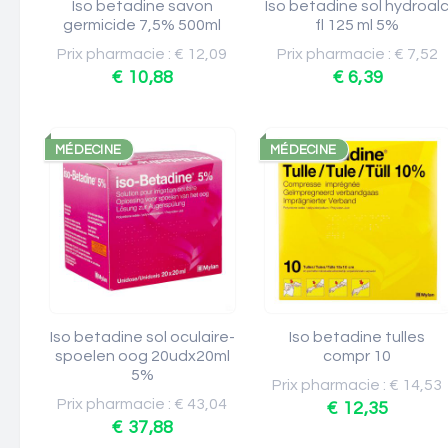
Iso betadine savon
Iso betadine sol hydroal
germicide 7,5% 500ml
fl 125 ml 5%
Prix pharmacie : € 12,09
Prix pharmacie : € 7,52
€ 10,88
€ 6,39
MÉDECINE
MÉDECINE
Iso betadine sol oculaire-
Iso betadine tulles
spoelen oog 20udx20ml
compr 10
5%
Prix pharmacie : € 14,53
Prix pharmacie : € 43,04
€ 12,35
€ 37,88