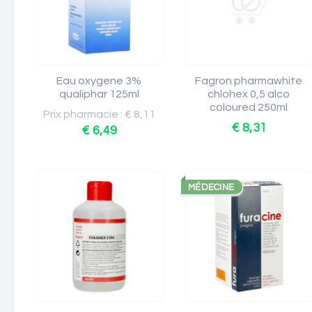
Eau oxygene 3%
Fagron pharmawhite
qualiphar 125ml
chlohex 0,5 alco
coloured 250ml
Prix pharmacie : € 8,11
€ 8,31
€ 6,49
MÉDECINE