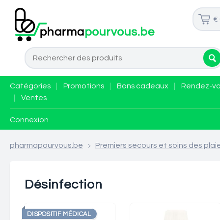
€
Catégories
|
Promotions
|
Bons cadeaux
|
Rendez-v
|
Ventes
Connexion
pharmapourvous.be
>
Premiers secours et soins des plai
Désinfection
DISPOSITIF MÉDICAL