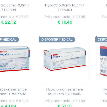
x 20,0cmx10,0m 1
Hypafix 5,0cmx10,0m 1
H
7144304
7144301
armacie : € 27,65
Prix pharmacie : € 10,95
Pri
€ 22,12
€ 10,40
IF MÉDICAL
DISPOSITIF MÉDICAL
DISPO
x skin sensitive
Hypafix skin sensitive
Hy
x5m 1 7996602
15cmx5m 1 7996603
5
armacie : € 54,95
Prix pharmacie : € 69,89
Pri
€ 43,69
€ 57,31