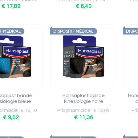
€ 17,89
€ 6,40
IF MÉDICAL
DISPOSITIF MÉDICAL
DISPO
saplast bande
Hansaplast bande
Hans
siologie bleue
kinesiologie noire
c
armacie : € 12,10
Prix pharmacie : € 12,09
Pri
€ 9,62
€ 11,36