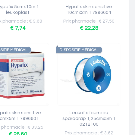
ypafix 5cmx10m 1
Hypafix skin sensitive
leukoplast
10cmx2m 1 7996604
x pharmacie : € 9,68
Prix pharmacie : € 27,50
€ 7,74
€ 22,28
SITIF MÉDICAL
DISPOSITIF MÉDICAL
pafix skin sensitive
Leukofix fourreau
cmx5m 1 7996601
sparadrap 1,25cmx5m 1
0212100
x pharmacie : € 33,25
Prix pharmacie : € 3,62
€ 26,60