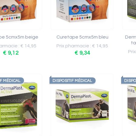
pe 5cmx5m beige
Curetape 5cmx5m bleu
Derm
ta
armacie : € 14,95
Prix pharmacie : € 14,95
Pri
€ 9,12
€ 9,34
IF MÉDICAL
DISPOSITIF MÉDICAL
DISPO