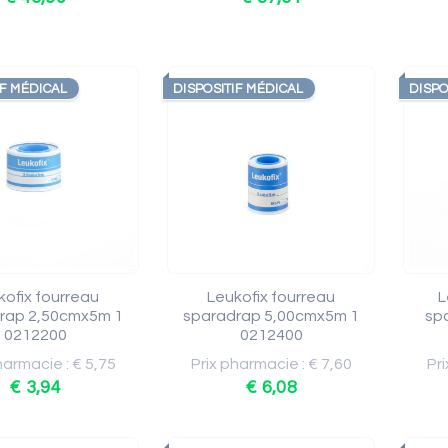
IF MÉDICAL
DISPOSITIF MÉDICAL
DISPO
kofix fourreau
Leukofix fourreau
L
rap 2,50cmx5m 1
sparadrap 5,00cmx5m 1
sp
0212200
0212400
harmacie : € 5,75
Prix pharmacie : € 7,60
Pri
€ 3,94
€ 6,08