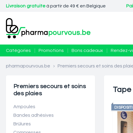
Livraison gratuite
à partir de 49 € en Belgique
Pa
Catégories
|
Promotions
|
Bons cadeaux
|
Rendez-v
pharmapourvous.be
>
Premiers secours et soins des plai
Premiers secours et soins
Tape
des plaies
Ampoules
DISPOSIT
Bandes adhésives
Brûlures
Compresses