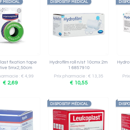
IF MÉDICAL
DISPOSITIF MÉDICAL
DISPO
ast fixation tape
Hydrofilm roll n/st 10cmx 2m
Hydro
tive 5mx2,50cm
1 6857910
harmacie : € 4,99
Prix pharmacie : € 13,35
Pri
€ 2,69
€ 10,55
DISPOSITIF MÉDICAL
DISPO