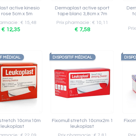
ast active kinesio
Dermaplast active sport
Der
 rose 5cm x 5m
tape blanc 3,8cm x 7m
t
armacie : € 15,48
Prix pharmacie : € 10,11
Pri
€ 12,35
€ 7,58
IF MÉDICAL
DISPOSITIF MÉDICAL
DISPO
 stretch 10cmx10m
Fixomull stretch 10cmx2m 1
Fixom
 leukoplast
leukoplast
armacie : € 22,09
Prix pharmacie : € 7,81
Pri