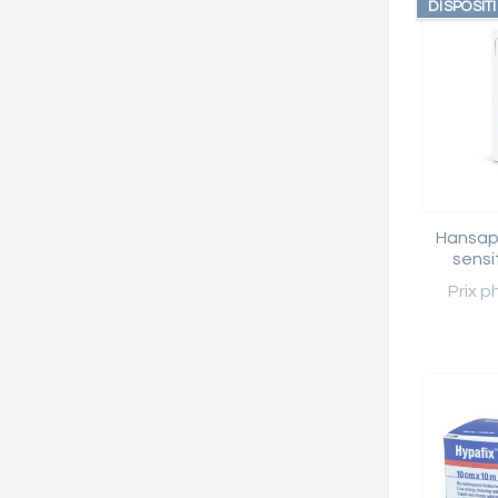
DISPOSIT
Hansapl
sensi
Prix p