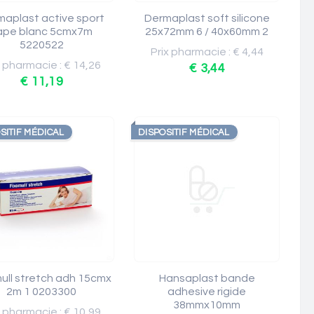
maplast active sport
Dermaplast soft silicone
ape blanc 5cmx7m
25x72mm 6 / 40x60mm 2
5220522
Prix pharmacie : € 4,44
x pharmacie : € 14,26
€ 3,44
€ 11,19
SITIF MÉDICAL
DISPOSITIF MÉDICAL
ull stretch adh 15cmx
Hansaplast bande
2m 1 0203300
adhesive rigide
38mmx10mm
x pharmacie : € 10,99