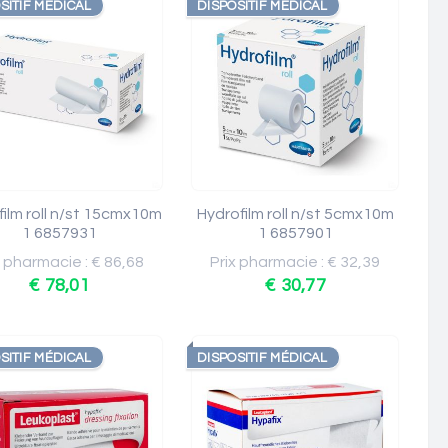
SITIF MÉDICAL
DISPOSITIF MÉDICAL
film roll n/st 15cmx10m
Hydrofilm roll n/st 5cmx10m
1 6857931
1 6857901
x pharmacie : € 86,68
Prix pharmacie : € 32,39
€ 78,01
€ 30,77
SITIF MÉDICAL
DISPOSITIF MÉDICAL