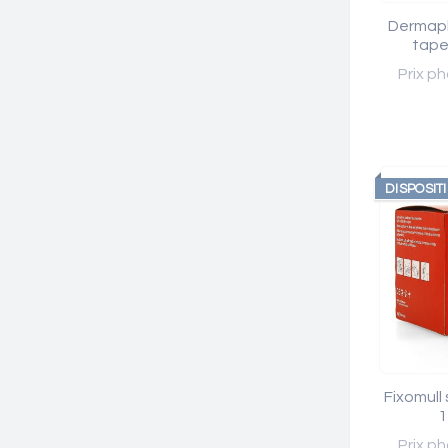
Dermapl
tape
Prix ph
DISPOSIT
Fixomull
1
Prix ph