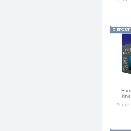
DISPOSIT
Han
kine
Prix ph