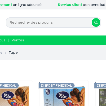
iement
en ligne sécurisé
Service client
personnalisé
ous
|
Ventes
es
>
Tape
IF MÉDICAL
DISPOSITIF MÉDICAL
DISPO