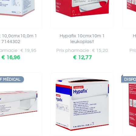
x 10,0cmx10,0m 1
Hypafix 10cmx10m 1
H
7144302
leukoplast
armacie : € 19,95
Prix pharmacie : € 15,20
Pri
€ 16,96
€ 12,77
IF MÉDICAL
DISPO