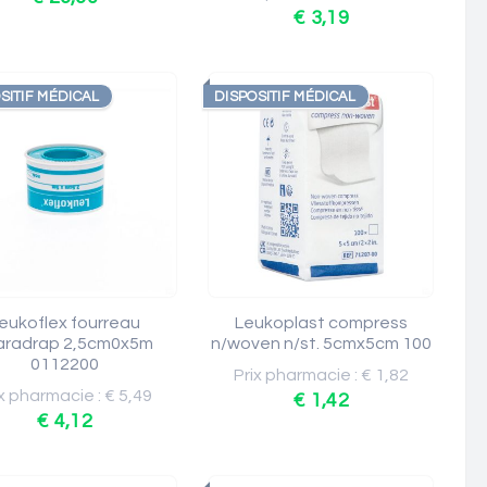
€ 3,19
SITIF MÉDICAL
DISPOSITIF MÉDICAL
eukoflex fourreau
Leukoplast compress
aradrap 2,5cm0x5m
n/woven n/st. 5cmx5cm 100
0112200
Prix pharmacie : € 1,82
x pharmacie : € 5,49
€ 1,42
€ 4,12