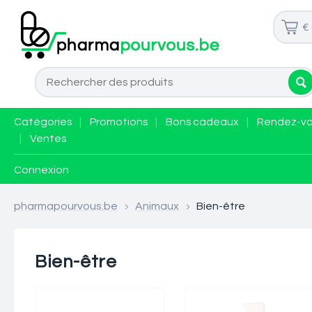
€
Catégories
|
Promotions
|
Bons cadeaux
|
Rendez-v
|
Ventes
Connexion
pharmapourvous.be
>
Animaux
>
Bien-être
Bien-être