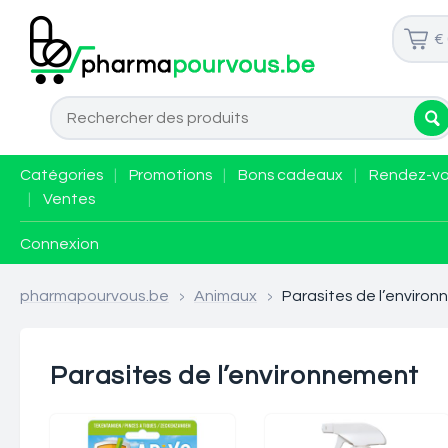
€
Catégories
|
Promotions
|
Bons cadeaux
|
Rendez-v
|
Ventes
Connexion
pharmapourvous.be
>
Animaux
>
Parasites de l’enviro
Parasites de l’environnement