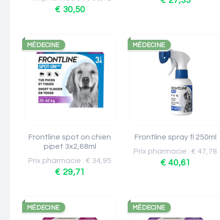
€ 27,33
€ 30,50
MÉDECINE
MÉDECINE
Frontline spot on chien
Frontline spray fl 250ml
pipet 3x2,68ml
Prix pharmacie : € 47,78
Prix pharmacie : € 34,95
€ 40,61
€ 29,71
MÉDECINE
MÉDECINE