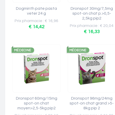
Dogminth pate pasta
Dronspot 30mg/7,5mg
veter 24 g
spot-on chat p.>0,5-
2,5kg pip2
Prix pharmacie : € 16,96
Prix pharmacie : € 20,04
€ 14,42
€ 16,33
MÉDECINE
MÉDECINE
Dronspot 60mg/15mg
Dronspot 96mg/24mg
spot-on chat
spot-on chat grand >5-
moyen>2,5-5kg pip2
8kg pip 2