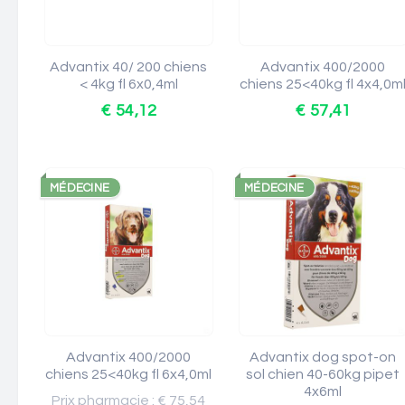
Advantix 40/ 200 chiens
Advantix 400/2000
< 4kg fl 6x0,4ml
chiens 25<40kg fl 4x4,0m
€ 54,12
€ 57,41
MÉDECINE
MÉDECINE
Advantix 400/2000
Advantix dog spot-on
chiens 25<40kg fl 6x4,0ml
sol chien 40-60kg pipet
4x6ml
Prix pharmacie : € 75,54