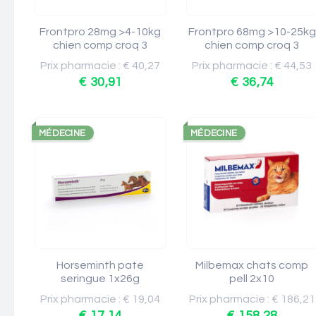
Frontpro 28mg >4-10kg
Frontpro 68mg >10-25kg
chien comp croq 3
chien comp croq 3
Prix pharmacie : € 40,27
Prix pharmacie : € 44,53
€ 30,91
€ 36,74
MÉDECINE
MÉDECINE
Horseminth pate
Milbemax chats comp
seringue 1x26g
pell 2x10
Prix pharmacie : € 19,04
Prix pharmacie : € 186,21
€ 17,14
€ 158,28