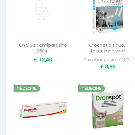
Ch 5.5 sh antiparasite
Crochet a tique/
250ml
tekentang vmd
€ 12,40
Prix pharmacie : € 4,21
€ 3,96
MÉDECINE
MÉDECINE