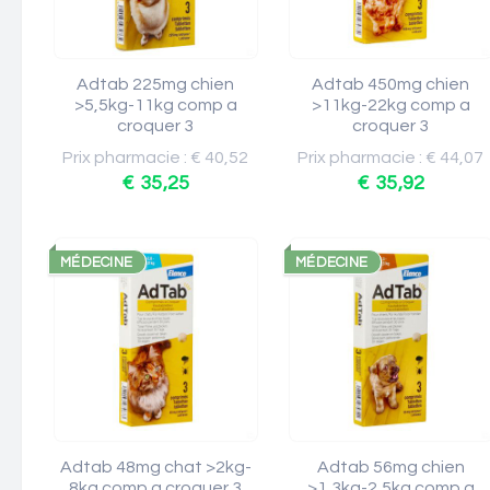
Adtab 225mg chien
Adtab 450mg chien
>5,5kg-11kg comp a
>11kg-22kg comp a
croquer 3
croquer 3
Prix pharmacie : € 40,52
Prix pharmacie : € 44,07
€ 35,25
€ 35,92
MÉDECINE
MÉDECINE
Adtab 48mg chat >2kg-
Adtab 56mg chien
8kg comp a croquer 3
>1,3kg-2,5kg comp a