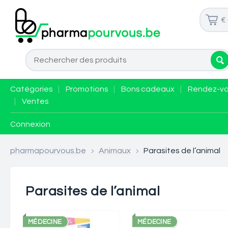
€
Catégories
|
Promotions
|
Bons cadeaux
|
Rendez-v
|
Ventes
Connexion
pharmapourvous.be
>
Animaux
>
Parasites de l’animal
Parasites de l’animal
MÉDECINE
MÉDECINE