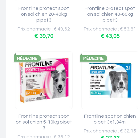
Frontline protect spot
Frontline protect spot
on sol chien 20-40kg
on sol chien 40-60kg
pipet3
pipet3
Prix pharmacie : € 49,62
Prix pharmacie : € 53,81
€ 39,70
€ 43,05
MÉDECINE
MÉDECINE
Frontline protect spot
Frontline spot on chien
on sol chien 5-10kg pipet
pipet 3x1,34ml
3
Prix pharmacie : € 32,15
Prix pharmacie : € 38,12