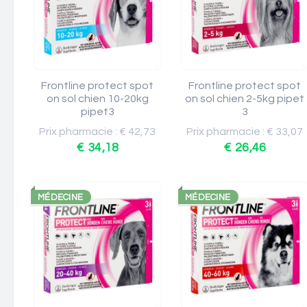
Frontline protect spot
Frontline protect spot
on sol chien 10-20kg
on sol chien 2-5kg pipet
pipet3
3
Prix pharmacie : € 42,73
Prix pharmacie : € 33,07
€ 34,18
€ 26,46
MÉDECINE
MÉDECINE