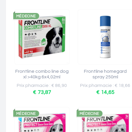
MÉDECINE
Frontline combo line dog
Frontline homegard
xl >40kg 6x4,02ml
spray 250ml
Prix pharmacie : € 86,90
Prix pharmacie : € 18,66
€ 73,87
€ 14,65
MÉDECINE
MÉDECINE