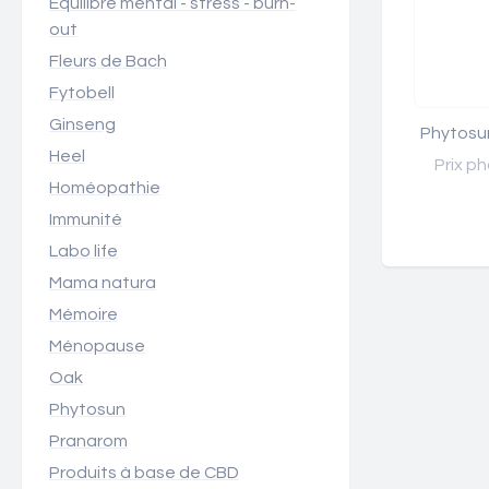
Équilibre mental - stress - burn-
out
Fleurs de Bach
Fytobell
Ginseng
Phytosun
Heel
Prix ph
Homéopathie
Immunité
Labo life
Mama natura
Mémoire
Ménopause
Oak
Phytosun
Pranarom
Produits à base de CBD