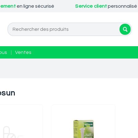
iement
en ligne sécurisé
Service client
personnalisé
ous
|
Ventes
osun