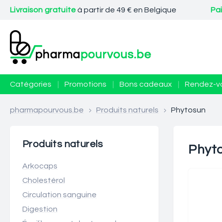
Livraison gratuite
à partir de 49 € en Belgique
Pa
Catégories
|
Promotions
|
Bons cadeaux
|
Rendez-v
pharmapourvous.be
>
Produits naturels
>
Phytosun
Produits naturels
Phyt
Arkocaps
Cholestérol
Circulation sanguine
Digestion