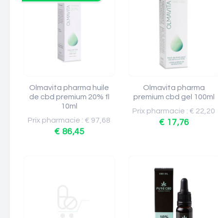
Olmavita pharma huile
Olmavita pharma
de cbd premium 20% fl
premium cbd gel 100ml
10ml
Prix pharmacie : € 22,20
Prix pharmacie : € 97,68
€ 17,76
€ 86,45