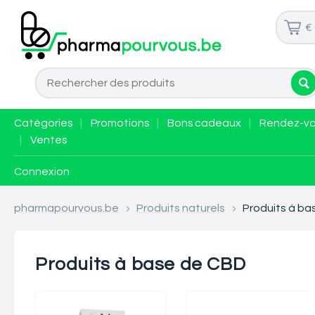
€
Catégories
|
Promotions
|
Bons cadeaux
|
Rendez-v
|
Ventes
Connexion
pharmapourvous.be
>
Produits naturels
>
Produits à ba
Produits à base de CBD