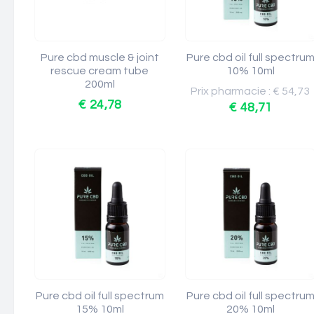
Pure cbd muscle & joint
Pure cbd oil full spectru
rescue cream tube
10% 10ml
200ml
Prix pharmacie : € 54,73
€ 24,78
€ 48,71
Pure cbd oil full spectrum
Pure cbd oil full spectru
15% 10ml
20% 10ml