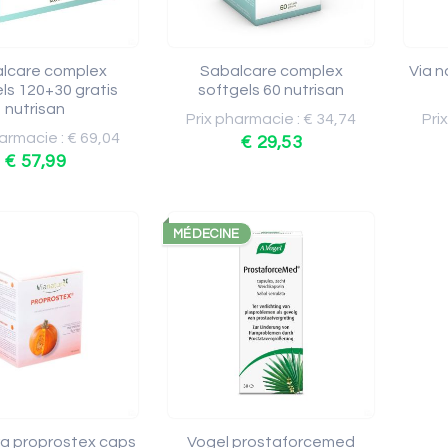
lcare complex
Sabalcare complex
Via n
ls 120+30 gratis
softgels 60 nutrisan
nutrisan
Prix pharmacie : € 34,74
Pri
armacie : € 69,04
€ 29,53
€ 57,99
MÉDECINE
ra proprostex caps
Vogel prostaforcemed