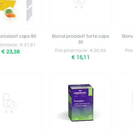
proslavit caps 80
Bional proslavit forte caps
Biona
30
armacie : € 31,81
Prix pharmacie : € 20,99
Pri
€ 23,38
€ 15,11