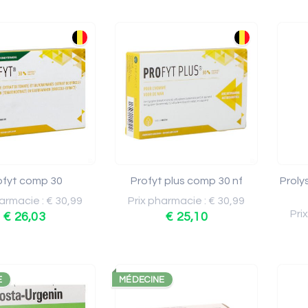
ofyt comp 30
Profyt plus comp 30 nf
Proly
armacie : € 30,99
Prix pharmacie : € 30,99
Pri
€ 26,03
€ 25,10
E
MÉDECINE