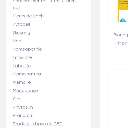
Équilibre mental - stress - burn-
out
Fleurs de Bach
Fytobell
Ginseng
Bional 
Heel
Prix ph
Homéopathie
Immunité
Labo life
Mama natura
Mémoire
Ménopause
Oak
Phytosun
Pranarom
Produits à base de CBD