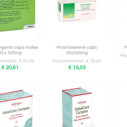
rgenin caps molles
Prostaserene caps
P
40 x 320mg
30x320mg
Pri
armacie : € 25,44
Prix pharmacie : € 18,29
€ 20,61
€ 15,55