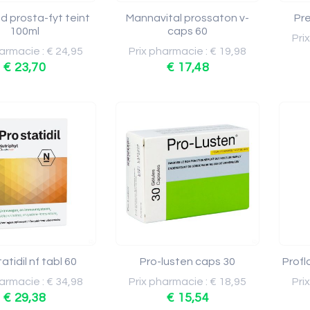
d prosta-fyt teint
Mannavital prossaton v-
Pr
100ml
caps 60
Pri
armacie : € 24,95
Prix pharmacie : € 19,98
€ 23,70
€ 17,48
atidil nf tabl 60
Pro-lusten caps 30
Profl
armacie : € 34,98
Prix pharmacie : € 18,95
Pri
€ 29,38
€ 15,54