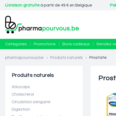
Livraison gratuite
à partir de 49 € en Belgique
Pa
Catégories
|
Promotions
|
Bons cadeaux
|
Rendez-v
pharmapourvous.be
>
Produits naturels
>
Prostate
Produits naturels
Pros
Arkocaps
Cholestérol
Circulation sanguine
Digestion