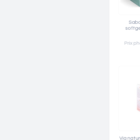
Saba
softge
Prix ph
Via natu