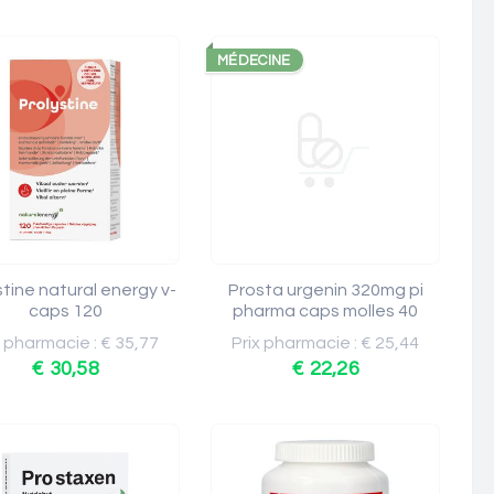
MÉDECINE
stine natural energy v-
Prosta urgenin 320mg pi
caps 120
pharma caps molles 40
x pharmacie : € 35,77
Prix pharmacie : € 25,44
€ 30,58
€ 22,26