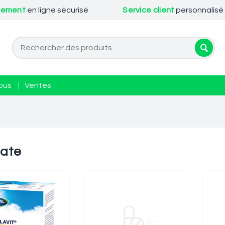
iement
en ligne sécurisé
Service client
personnalisé
ous
|
Ventes
tate